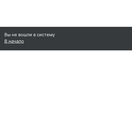
Вы не вошли в систему
В начало
УО "ВГТУ"
Факультеты
Факультет дизайна
Факультет информационных технологий и
робототехники
Факультет производственных технологий
Факультет экономики и бизнес-управления
Заочный факультет
Факультет довузовской подготовки и профориентации
Факультет повышения квалификации и
переподготовки кадров
Репозиторий
Русский ‎(ru)‎